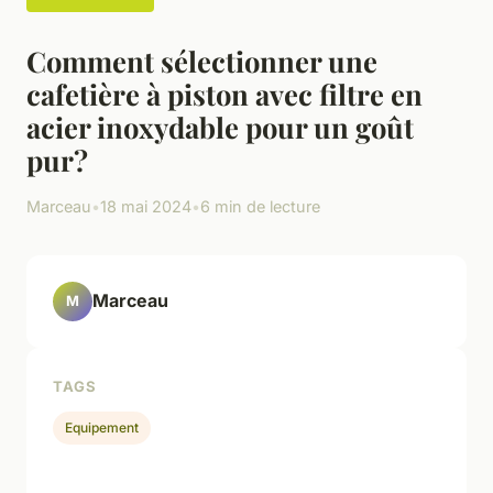
Comment sélectionner une
cafetière à piston avec filtre en
acier inoxydable pour un goût
pur?
Marceau
•
18 mai 2024
•
6 min de lecture
Marceau
M
TAGS
Equipement