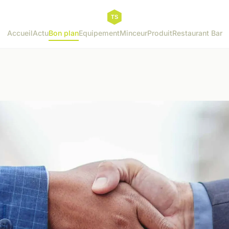
Accueil
Actu
Bon plan
Equipement
Minceur
Produit
Restaurant Bar