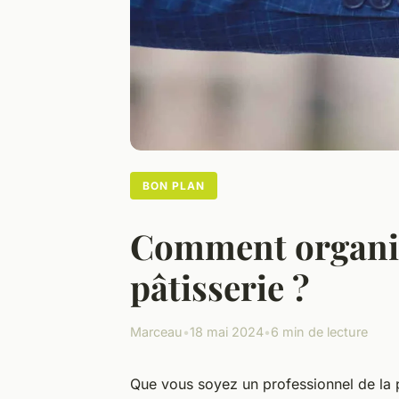
BON PLAN
Comment organis
pâtisserie ?
Marceau
•
18 mai 2024
•
6 min de lecture
Que vous soyez un professionnel de la 