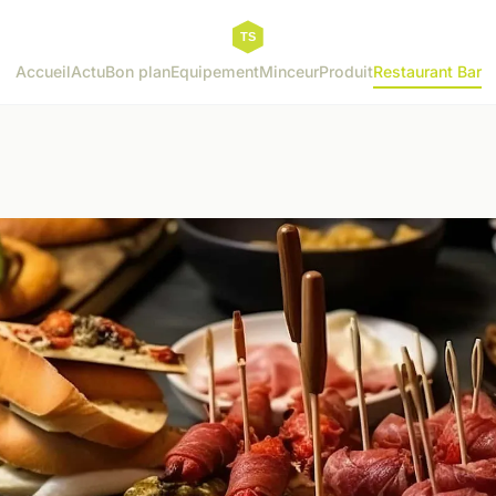
Accueil
Actu
Bon plan
Equipement
Minceur
Produit
Restaurant Bar