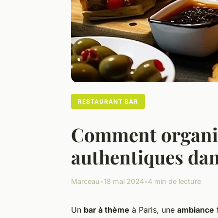
RESTAURANT BAR
Comment organis
authentiques dan
Marceau
•
18 mai 2024
•
4 min de lecture
Un
bar à thème
à Paris, une
ambiance
f