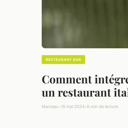
RESTAURANT BAR
Comment intégrer
un restaurant ita
Marceau
•
18 mai 2024
•
6 min de lecture