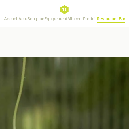
Accueil
Actu
Bon plan
Equipement
Minceur
Produit
Restaurant Bar