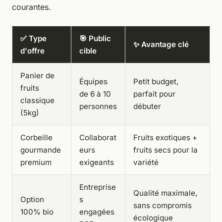
courantes.
✅ Type
🎯 Public
✨ Avantage clé
d'offre
cible
Panier de
Équipes
Petit budget,
fruits
de 6 à 10
parfait pour
classique
personnes
débuter
(5kg)
Corbeille
Collaborat
Fruits exotiques +
gourmande
eurs
fruits secs pour la
premium
exigeants
variété
Entreprise
Qualité maximale,
Option
s
sans compromis
100% bio
engagées
écologique