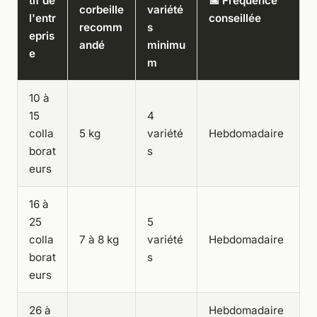
tif de
📅 Fréquence
corbeille
variété
l'entr
conseillée
recomm
s
epris
andé
minimu
e
m
10 à
15
4
colla
5 kg
variété
Hebdomadaire
borat
s
eurs
16 à
25
5
colla
7 à 8 kg
variété
Hebdomadaire
borat
s
eurs
26 à
Hebdomadaire