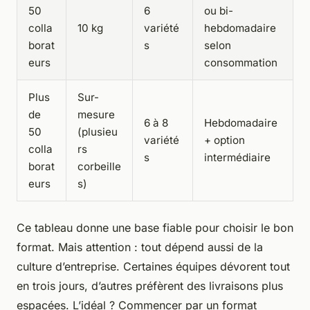
50
6
ou bi-
colla
10 kg
variété
hebdomadaire
borat
s
selon
eurs
consommation
Plus
Sur-
de
mesure
6 à 8
Hebdomadaire
50
(plusieu
variété
+ option
colla
rs
s
intermédiaire
borat
corbeille
eurs
s)
Ce tableau donne une base fiable pour choisir le bon
format. Mais attention : tout dépend aussi de la
culture d’entreprise. Certaines équipes dévorent tout
en trois jours, d’autres préfèrent des livraisons plus
espacées. L’idéal ? Commencer par un format